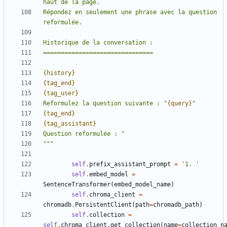
Répondez en seulement une phrase avec la question 
{history}
{tag_end}
{tag_user}
Reformulez la question suivante : "
{query}
{tag_end}
{tag_assistant}
"""
self
.
prefix_assistant_prompt
=
'1. '
self
.
embed_model
=
SentenceTransformer
(
embed_model_name
)
self
.
chroma_client
=
chromadb
.
PersistentClient
(
path
=
chromadb_path
)
self
.
collection
=
self
.
chroma_client
.
get_collection
(
name
=
collection_n