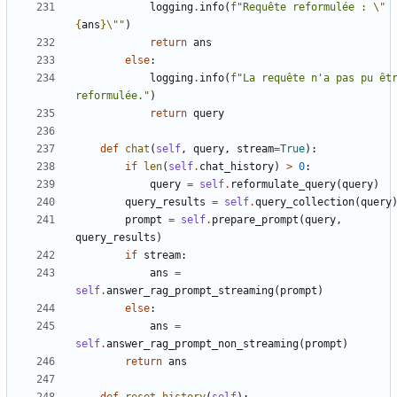
logging
.
info
(
f
"Requête reformulée : 
\"
{
ans
}
\"
"
)
return
ans
else
:
logging
.
info
(
f
"La requête n'a pas pu êtr
reformulée."
)
return
query
def
chat
(
self
,
query
,
stream
=
True
):
if
len
(
self
.
chat_history
)
>
0
:
query
=
self
.
reformulate_query
(
query
)
query_results
=
self
.
query_collection
(
query
prompt
=
self
.
prepare_prompt
(
query
,
query_results
)
if
stream
:
ans
=
self
.
answer_rag_prompt_streaming
(
prompt
)
else
:
ans
=
self
.
answer_rag_prompt_non_streaming
(
prompt
)
return
ans