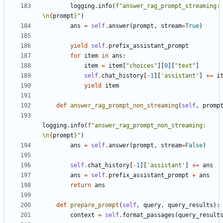
logging
.
info
(
f
"answer_rag_prompt_stream
\n
{
prompt
}
"
)
ans
=
self
.
answer
(
prompt
,
stream
=
True
)
yield
self
.
prefix_assistant_prompt
for
item
in
ans
:
item
=
item
[
"choices"
][
0
][
"text"
]
self
.
chat_history
[
-
1
][
'assistant'
]
+=
i
yield
item
def
answer_rag_prompt_non_streaming
(
self
,
promp
logging
.
info
(
f
"answer_rag_prompt_non_streaming: 
\n
{
prompt
}
"
)
ans
=
self
.
answer
(
prompt
,
stream
=
False
)
self
.
chat_history
[
-
1
][
'assistant'
]
+=
ans
ans
=
self
.
prefix_assistant_prompt
+
ans
return
ans
def
prepare_prompt
(
self
,
query
,
query_results
):
context
=
self
.
format_passages
(
query_result