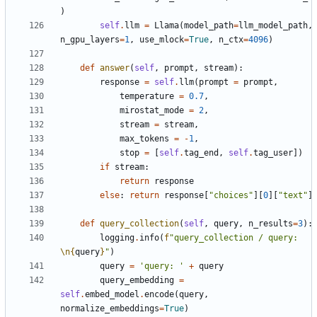
)
self
.
llm
=
Llama
(
model_path
=
llm_model_path
,
n_gpu_layers
=
1
,
use_mlock
=
True
,
n_ctx
=
4096
)
def
answer
(
self
,
prompt
,
stream
):
response
=
self
.
llm
(
prompt
=
prompt
,
temperature
=
0.7
,
mirostat_mode
=
2
,
stream
=
stream
,
max_tokens
=
-
1
,
stop
=
[
self
.
tag_end
,
self
.
tag_user
])
if
stream
:
return
response
else
:
return
response
[
"choices"
][
0
][
"text"
]
def
query_collection
(
self
,
query
,
n_results
=
3
):
logging
.
info
(
f
"query_collection / query: 
\n
{
query
}
"
)
query
=
'query: '
+
query
query_embedding
=
self
.
embed_model
.
encode
(
query
,
normalize_embeddings
=
True
)