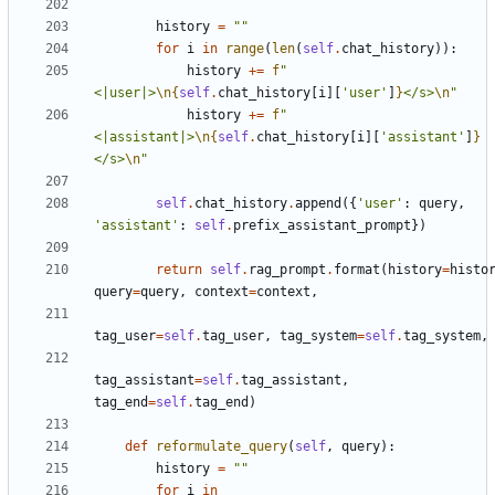
history
=
""
for
i
in
range
(
len
(
self
.
chat_history
)):
history
+=
f
"
<|user|>
\n
{
self
.
chat_history
[
i
][
'user'
]
}
</s>
\n
"
history
+=
f
"
<|assistant|>
\n
{
self
.
chat_history
[
i
][
'assistant'
]
}
</s>
\n
"
self
.
chat_history
.
append
({
'user'
:
query
,
'assistant'
:
self
.
prefix_assistant_prompt
})
return
self
.
rag_prompt
.
format
(
history
=
histo
query
=
query
,
context
=
context
,
tag_user
=
self
.
tag_user
,
tag_system
=
self
.
tag_system
,
tag_assistant
=
self
.
tag_assistant
,
tag_end
=
self
.
tag_end
)
def
reformulate_query
(
self
,
query
):
history
=
""
for
i
in