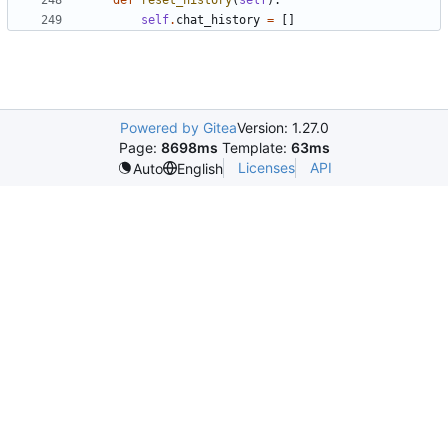
def
reset_history
(
self
):
self
.
chat_history
=
[]
Powered by Gitea
Version: 1.27.0
Page:
8698ms
Template:
63ms
Licenses
API
Auto
English