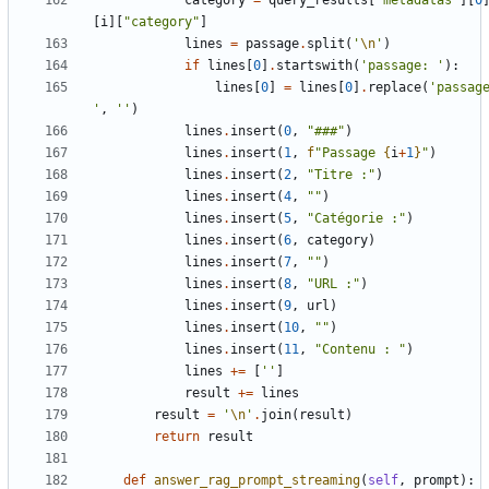
category
=
query_results
[
"metadatas"
][
0
[
i
][
"category"
]
lines
=
passage
.
split
(
'
\n
'
)
if
lines
[
0
]
.
startswith
(
'passage: '
):
lines
[
0
]
=
lines
[
0
]
.
replace
(
'passage
'
,
''
)
lines
.
insert
(
0
,
"###"
)
lines
.
insert
(
1
,
f
"Passage 
{
i
+
1
}
"
)
lines
.
insert
(
2
,
"Titre :"
)
lines
.
insert
(
4
,
""
)
lines
.
insert
(
5
,
"Catégorie :"
)
lines
.
insert
(
6
,
category
)
lines
.
insert
(
7
,
""
)
lines
.
insert
(
8
,
"URL :"
)
lines
.
insert
(
9
,
url
)
lines
.
insert
(
10
,
""
)
lines
.
insert
(
11
,
"Contenu : "
)
lines
+=
[
''
]
result
+=
lines
result
=
'
\n
'
.
join
(
result
)
return
result
def
answer_rag_prompt_streaming
(
self
,
prompt
):