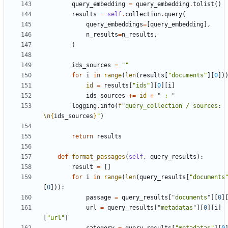
query_embedding
=
query_embedding
.
tolist
()
results
=
self
.
collection
.
query
(
query_embeddings
=
[
query_embedding
],
n_results
=
n_results
,
)
ids_sources
=
""
for
i
in
range
(
len
(
results
[
"documents"
][
0
])
id
=
results
[
"ids"
][
0
][
i
]
ids_sources
+=
id
+
" ; "
logging
.
info
(
f
"query_collection / sources: 
\n
{
ids_sources
}
"
)
return
results
def
format_passages
(
self
,
query_results
):
result
=
[]
for
i
in
range
(
len
(
query_results
[
"documents
[
0
])):
passage
=
query_results
[
"documents"
][
0
]
url
=
query_results
[
"metadatas"
][
0
][
i
]
[
"url"
]