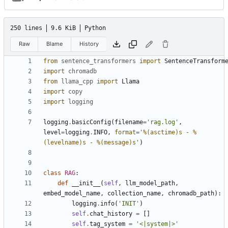
250 lines
9.6 KiB
Python
Raw
Blame
History
from
sentence_transformers
import
SentenceTransform
import
chromadb
from
llama_cpp
import
Llama
import
copy
import
logging
logging
.
basicConfig
(
filename
=
'rag.log'
,
level
=
logging
.
INFO
,
format
=
'
%(asctime)s
 - 
%
(levelname)s
 - 
%(message)s
'
)
class
RAG
:
def
__init__
(
self
,
llm_model_path
,
embed_model_name
,
collection_name
,
chromadb_path
):
logging
.
info
(
'INIT'
)
self
.
chat_history
=
[]
self
.
tag_system
=
'<|system|>'