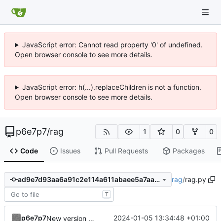
JavaScript error: Cannot read property '0' of undefined.
Open browser console to see more details.
JavaScript error: h(...).replaceChildren is not a function.
Open browser console to see more details.
p6e7p7
/
rag
1
0
0
Code
Issues
Pull Requests
Packages
rag
/
rag.py
ad9e7d93aa6a91c2e114a611abaee5a7aa8d515d
T
p6e7p7
2024-01-05 13:34:48 +01:00
New version where the streaming streamlit app is working. Refactoring of the prompt mechanism. New, more efficient prompt with citations of the URL.