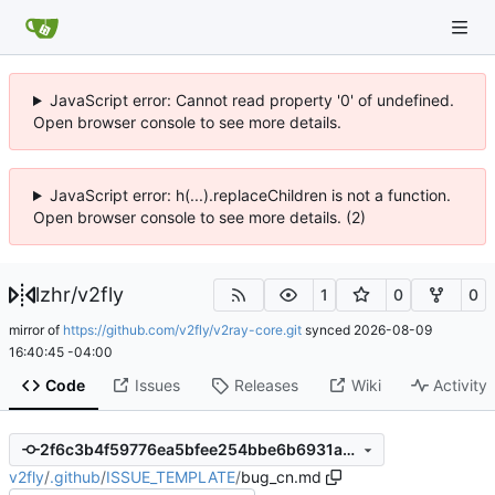
JavaScript error: Cannot read property '0' of undefined.
Open browser console to see more details.
JavaScript error: h(...).replaceChildren is not a function.
Open browser console to see more details. (2)
lzhr
/
v2fly
1
0
0
mirror of
https://github.com/v2fly/v2ray-core.git
synced
2026-08-09
16:40:45 -04:00
Code
Issues
Releases
Wiki
Activity
2f6c3b4f59776ea5bfee254bbe6b6931aebef824
v2fly
/
.github
/
ISSUE_TEMPLATE
/
bug_cn.md