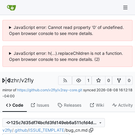
JavaScript error: Cannot read property '0' of undefined.
Open browser console to see more details.
JavaScript error: h(...).replaceChildren is not a function.
Open browser console to see more details. (2)
lzhr
/
v2fly
1
0
0
mirror of
https://github.com/v2fly/v2ray-core.git
synced
2026-08-08 16:12:18
-04:00
Code
Issues
Releases
Wiki
Activity
125c7d35df74bcfd3fd149eb6a511cfd4d946148
v2fly
/
.github
/
ISSUE_TEMPLATE
/
bug_cn.md