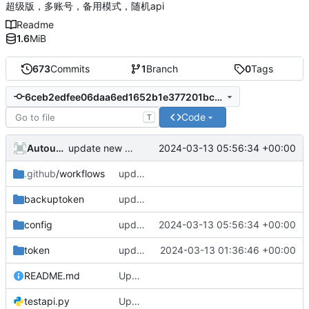
超级版，多账号，备用模式，随机api
Readme
1.6
MiB
673
Commits
1
Branch
0
Tags
6ceb2edfee06daa6ed1652b1e377201bcdc8bb6e
Code
T
AutoupdateRobot
2024-03-13 05:56:34 +00:00
update new randapi
.github
/workflows
update e5api
backuptoken
update e5api
config
update new randapi
2024-03-13 05:56:34 +00:00
token
update new refresh_token
2024-03-13 01:36:46 +00:00
README.md
Update README.md
testapi.py
Update testapi.py