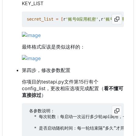
KEY_LIST
secret_list
=
[
r
'账号0应用机密'
,r
'账号n应用机密'
最终格式应该是类似这样的：
第四步，修改参数配置
你项目的testapi.py文件第15行有个
config_list，更改相应选项完成配置（
看不懂可
直接掠过
）
 各参数说明：

   * 每次轮数：每启动一次运行多少轮api调用，一轮调用1
   * 是否启动随机时间：每一轮结束隔“多久”才开始下