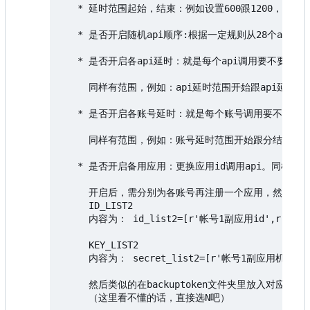
   * 延时范围起始，结束：例如设置600跟1200，则“
   * 是否开启随机api顺序:根据一定规则从28个api
   * 是否开启各api延时：就是每个api调用要不要停
     同样有范围，例如：api延时范围开始跟api延时结
   * 是否开启各账号延时：就是每个账号调用要不要停
     同样有范围，例如：账号延时范围开始跟分结束分别设
   * 是否开启备用应用：更换应用id调用api。同样每
     开启后，需分别为各账号再注册一个应用，然后在设置
     ID_LIST2

     内容为： id_list2=[r'帐号1副应用id',r'帐号n
     KEY_LIST2

     内容为： secret_list2=[r'帐号1副应用机密'
     然后类似的在backuptoken文件夹里放入对应的副应用的
     （这里看不懂的话，直接选N吧）
