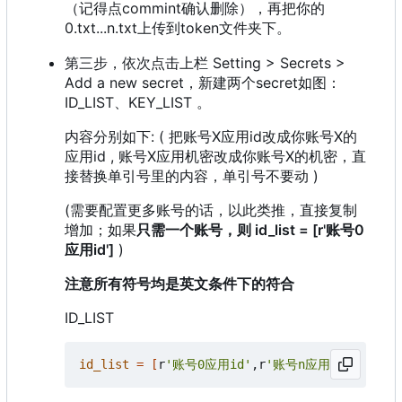
（记得点commint确认删除），再把你的
0.txt...n.txt上传到token文件夹下。
第三步，依次点击上栏 Setting > Secrets >
Add a new secret，新建两个secret如图：
ID_LIST、KEY_LIST 。
内容分别如下: ( 把账号X应用id改成你账号X的
应用id , 账号X应用机密改成你账号X的机密，直
接替换单引号里的内容，单引号不要动 )
(需要配置更多账号的话，以此类推，直接复制
增加；如果
只需一个账号，则 id_list = [r'账号0
应用id']
)
注意所有符号均是英文条件下的符合
ID_LIST
id_list
=
[
r
'账号0应用id'
,r
'账号n应用id'
]