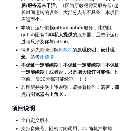
脑/服务器来干活
。（因为原教程需要服务器/超
长时间运转的设备，大部分人都不具备，本项目
应运而生）
本项目运行依赖
github action
服务，此功能
github固有而
非私人提供
的服务器，且整个运行
过程只涉及你与github。
请务必先阅读理解
原教程
的
原理说明、设计理
念
。参考
此链接
不保证一定能续期！不保证一定能续期！不保证
一定能续期
！或者说，
只是增大续订可能性
。过
期前、后30天都可能续期！！！
若理解并接受上述说明，请接着操作；
若否，请
点击浏览器右上角 X 。
项目说明
全自定义版本
支持多账号、随机时间调用、api随机抽取排