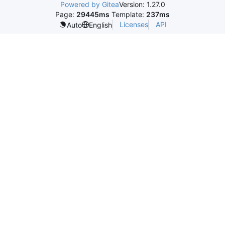
Powered by Gitea
Version: 1.27.0
Page:
29445ms
Template:
237ms
Licenses
API
Auto
English