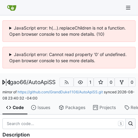
JavaScript error: h(...).replaceChildren is not a function.
Open browser console to see more details. (10)
JavaScript error: Cannot read property '0' of undefined.
Open browser console to see more details.
gao66
/
AutoApiSS
1
0
0
mirror of
https://github.com/GrandDuke1106/AutoApiSS.git
synced
2026-08-
08 23:40:32 -04:00
Code
Issues
Packages
Projects
Rel
S
Description