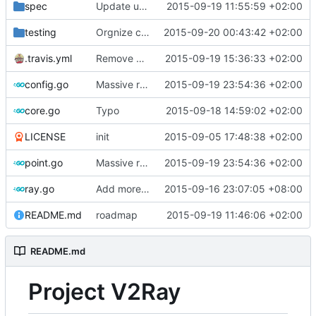
spec
Update user guide
2015-09-19 11:55:59 +02:00
testing
Orgnize coverage info
2015-09-20 00:43:42 +02:00
.travis.yml
Remove unnecessary tip target.
2015-09-19 15:36:33 +02:00
config.go
Massive refactoring for better code structure
2015-09-19 23:54:36 +02:00
core.go
Typo
2015-09-18 14:59:02 +02:00
LICENSE
init
2015-09-05 17:48:38 +02:00
point.go
Massive refactoring for better code structure
2015-09-19 23:54:36 +02:00
ray.go
Add more error check and declare the field name in composite literal.
2015-09-16 23:07:05 +08:00
README.md
roadmap
2015-09-19 11:46:06 +02:00
README.md
Project V2Ray