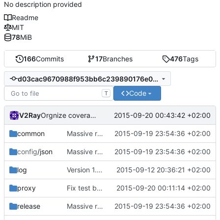
No description provided
Readme
MIT
78
MiB
166
Commits
17
Branches
476
Tags
d03cac9670988f953bb6c239890176e091cf1ab4
Code
T
V2Ray
2015-09-20 00:43:42 +02:00
Orgnize coverage info
common
Massive refactoring for better code structure
2015-09-19 23:54:36 +02:00
config
/json
Massive refactoring for better code structure
2015-09-19 23:54:36 +02:00
log
Version 1.0 alpha
2015-09-12 20:36:21 +02:00
proxy
Fix test break
2015-09-20 00:11:14 +02:00
release
Massive refactoring for better code structure
2015-09-19 23:54:36 +02:00