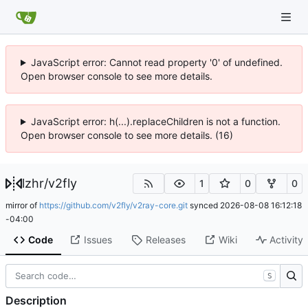
JavaScript error: Cannot read property '0' of undefined.
Open browser console to see more details.
JavaScript error: h(...).replaceChildren is not a function.
Open browser console to see more details. (16)
lzhr
/
v2fly
1
0
0
mirror of
https://github.com/v2fly/v2ray-core.git
synced
2026-08-08 16:12:18
-04:00
Code
Issues
Releases
Wiki
Activity
S
Description