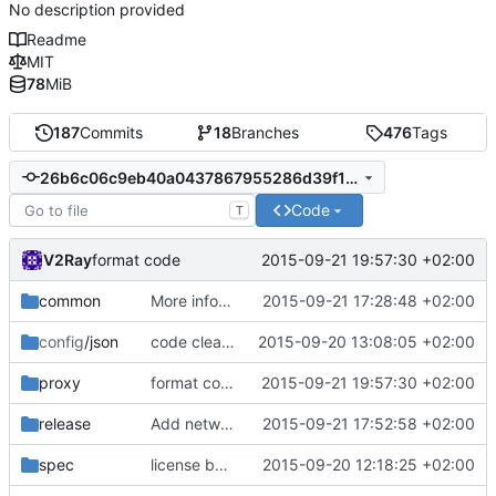
No description provided
Readme
MIT
78
MiB
187
Commits
18
Branches
476
Tags
26b6c06c9eb40a0437867955286d39f1c9b8b148
Code
T
V2Ray
2015-09-21 19:57:30 +02:00
format code
common
More information when vmess auth fails.
2015-09-21 17:28:48 +02:00
config
/json
code cleanup
2015-09-20 13:08:05 +02:00
proxy
format code
2015-09-21 19:57:30 +02:00
release
Add network field in config file.
2015-09-21 17:52:58 +02:00
spec
license badge
2015-09-20 12:18:25 +02:00