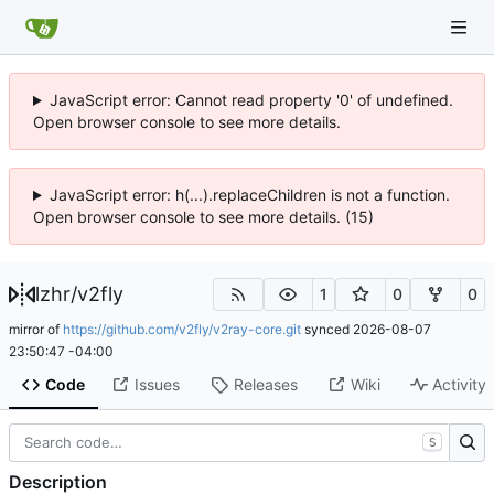
JavaScript error: Cannot read property '0' of undefined.
Open browser console to see more details.
JavaScript error: h(...).replaceChildren is not a function.
Open browser console to see more details. (15)
lzhr
/
v2fly
1
0
0
mirror of
https://github.com/v2fly/v2ray-core.git
synced
2026-08-07
23:50:47 -04:00
Code
Issues
Releases
Wiki
Activity
S
Description