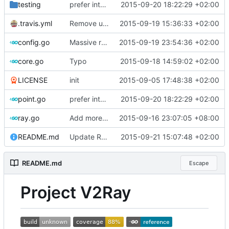
testing
prefer interface over struct
2015-09-20 18:22:29 +02:00
.travis.yml
Remove unnecessary tip target.
2015-09-19 15:36:33 +02:00
config.go
Massive refactoring for better code structure
2015-09-19 23:54:36 +02:00
core.go
Typo
2015-09-18 14:59:02 +02:00
LICENSE
init
2015-09-05 17:48:38 +02:00
point.go
prefer interface over struct
2015-09-20 18:22:29 +02:00
ray.go
Add more error check and declare the field name in composite literal.
2015-09-16 23:07:05 +08:00
README.md
Update README.md
2015-09-21 15:07:48 +02:00
README.md
Escape
Project V2Ray