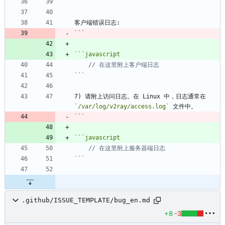
```
```
javascript
```
7) 请附上访问日志。在 Linux 中，日志通常在 
`/var/log/v2ray/access.log`
```
javascript
```
.github/ISSUE_TEMPLATE/bug_en.md
+8
-3