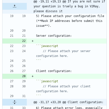
@@ -19,11 +19,13 @@ If you are not sure if 
your question is truely a bug in V2Ray, 
please discuss it
5) Please attach your configuration file 
(**Mask IP addresses before submit this 
```
javascript
// Please attach your server 
```
```
javascript
// Please attach your client 
```
@@ -31,17 +33,20 @@ Client configuration:
6) Please attach error logs, especially 