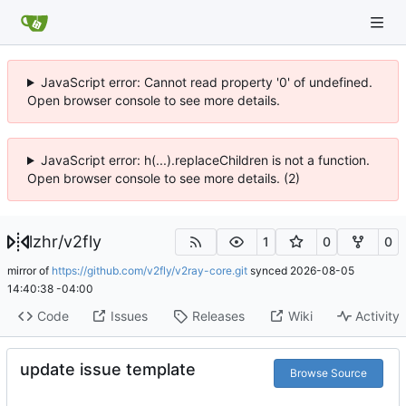
JavaScript error: Cannot read property '0' of undefined.
Open browser console to see more details.
JavaScript error: h(...).replaceChildren is not a function.
Open browser console to see more details. (2)
lzhr
/
v2fly
1
0
0
mirror of
https://github.com/v2fly/v2ray-core.git
synced
2026-08-05
14:40:38 -04:00
Code
Issues
Releases
Wiki
Activity
update issue template
Browse Source