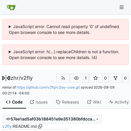
JavaScript error: Cannot read property '0' of undefined.
Open browser console to see more details.
JavaScript error: h(...).replaceChildren is not a function.
Open browser console to see more details. (4)
lzhr
/
v2fly
1
0
0
mirror of
https://github.com/v2fly/v2ray-core.git
synced
2026-08-09
00:21:14 -04:00
Code
Issues
Releases
Wiki
Activity
57ee1ad5af03b188451e9e351380bfdcca5c0584
v2fly
/
README.md