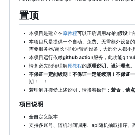
置顶
本项目是建立在
原教程
可以正确调用api的
假设
上
本项目只是提供一个自动、免费、无需额外设备的
需要服务器/超长时间运转的设备，大部分人都不
本项目运行依赖
github action
服务，此功能gith
请务必先阅读理解
原教程
的
原理说明、设计理念
。
不保证一定能续期！不保证一定能续期！不保证一
期！！！
若理解并接受上述说明，请接着操作；
若否，请点
项目说明
全自定义版本
支持多账号、随机时间调用、api随机抽取排序、