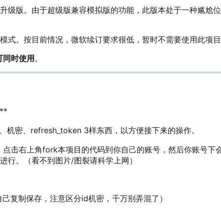
升级版。由于超级版兼容模拟版的功能，此版本处于一种尴尬位
模式。按目前情况，微软续订要求很低，暂时不需要使用此项目
可同时使用
。
**
机密、refresh_token 3样东西，以方便接下来的操作。
面，点击右上角fork本项目的代码到你自己的账号，然后你账号下
进行。（看不到图片/图裂请科学上网）
ken（自己复制保存，注意区分id机密，千万别弄混了）