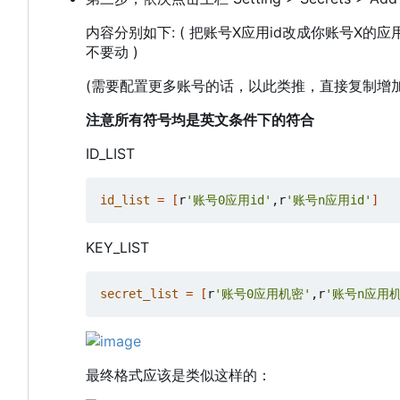
内容分别如下: ( 把账号X应用id改成你账号X的
不要动 )
(需要配置更多账号的话，以此类推，直接复制增
注意所有符号均是英文条件下的符合
ID_LIST
id_list
=
[
r
'账号0应用id'
,r
'账号n应用id'
]
KEY_LIST
secret_list
=
[
r
'账号0应用机密'
,r
'账号n应用机
最终格式应该是类似这样的：