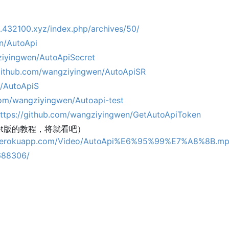
g.432100.xyz/index.php/archives/50/
n/AutoApi
ziyingwen/AutoApiSecret
/github.com/wangziyingwen/AutoApiSR
n/AutoApiS
com/wangziyingwen/Autoapi-test
ttps://github.com/wangziyingwen/GetAutoApiToken
et版的教程，将就看吧）
r.herokuapp.com/Video/AutoApi%E6%95%99%E7%A8%8B.mp
5688306/