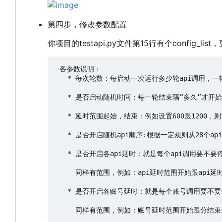
第四步，修改参数配置
你项目的testapi.py文件第15行有个config_l
 各参数说明：

   * 每次轮数：每启动一次运行多少轮api调用，一轮调
   * 是否启动随机时间：每一轮结束隔“多久”才开
   * 延时范围起始，结束：例如设置600跟1200，
   * 是否开启随机api顺序:根据一定规则从28个a
   * 是否开启各api延时：就是每个api调用要不
     同样有范围，例如：api延时范围开始跟api延
   * 是否开启各账号延时：就是每个账号调用要不
     同样有范围，例如：账号延时范围开始跟分结束分