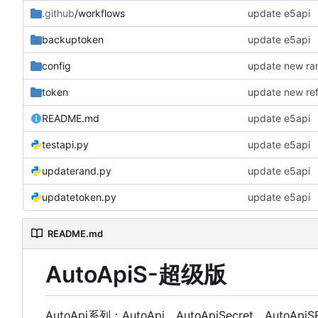
.github
/workflows
update e5api
backuptoken
update e5api
config
update new ra
token
update new re
README.md
update e5api
testapi.py
update e5api
updaterand.py
update e5api
updatetoken.py
update e5api
README.md
AutoApiS-超级版
AutoApi系列：AutoApi、AutoApiSecret、AutoApiS