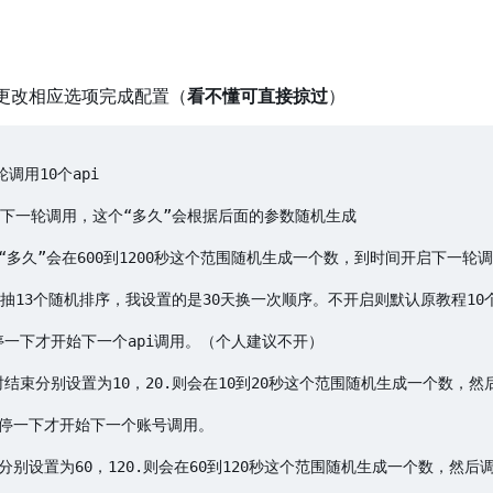
ist，更改相应选项完成配置（
看不懂可直接掠过
）
用10个api

始下一轮调用，这个“多久”会根据后面的参数随机生成

则“多久”会在600到1200秒这个范围随机生成一个数，到时间开启下一轮调
pi抽13个随机排序，我设置的是30天换一次顺序。不开启则默认原教程10个a
要停一下才开始下一个api调用。（个人建议不开）

时结束分别设置为10，20.则会在10到20秒这个范围随机生成一个数，然后
要停一下才开始下一个账号调用。

别设置为60，120.则会在60到120秒这个范围随机生成一个数，然后调用