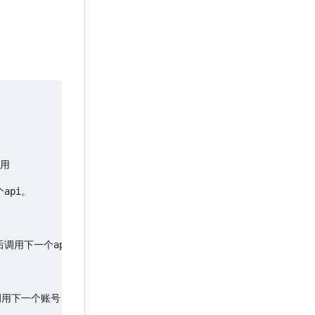
用

pi。

调用下一个api

下一个账号      
