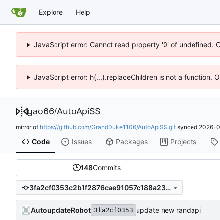
Explore
Help
JavaScript error: Cannot read property '0' of undefined. 
JavaScript error: h(...).replaceChildren is not a function.
gao66
/
AutoApiSS
mirror of
https://github.com/GrandDuke1106/AutoApiSS.git
synced
2026-0
Code
Issues
Packages
Projects
148
Commits
3fa2cf0353c2b1f2876cae91057c188a23644086
AutoupdateRobot
update new randapi
3fa2cf0353