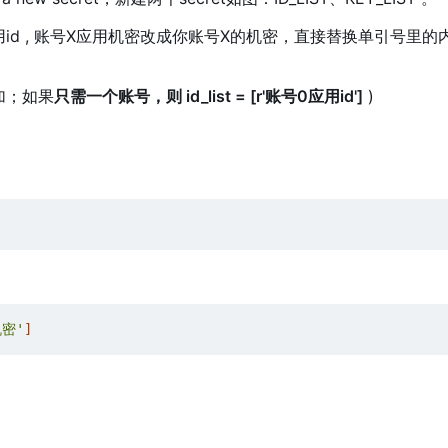
应用id , 账号X应用机密改成你账号X的机密，直接替换单引号里
加；如果
只需一个账号，则 id_list = [r'账号0应用id']
)
密'
]