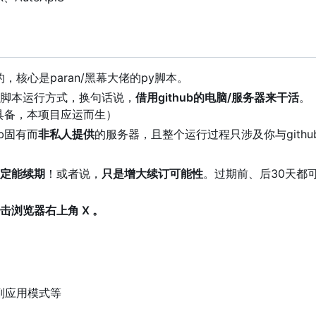
的，核心是paran/黑幕大佬的py脚本。
脚本运行方式，换句话说，
借用github的电脑/服务器来干活
。
具备，本项目应运而生）
ub固有而
非私人提供
的服务器，且整个运行过程只涉及你与githu
定能续期
！或者说，
只是增大续订可能性
。过期前、后30天都
击浏览器右上角 X 。
副应用模式等