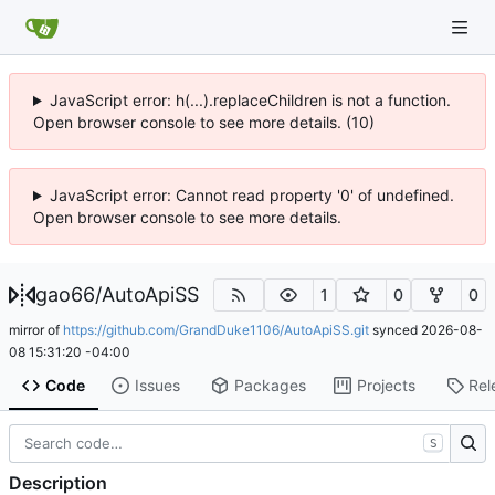
JavaScript error: h(...).replaceChildren is not a function.
Open browser console to see more details. (10)
JavaScript error: Cannot read property '0' of undefined.
Open browser console to see more details.
gao66
/
AutoApiSS
1
0
0
mirror of
https://github.com/GrandDuke1106/AutoApiSS.git
synced
2026-08-
08 15:31:20 -04:00
Code
Issues
Packages
Projects
Rel
S
Description