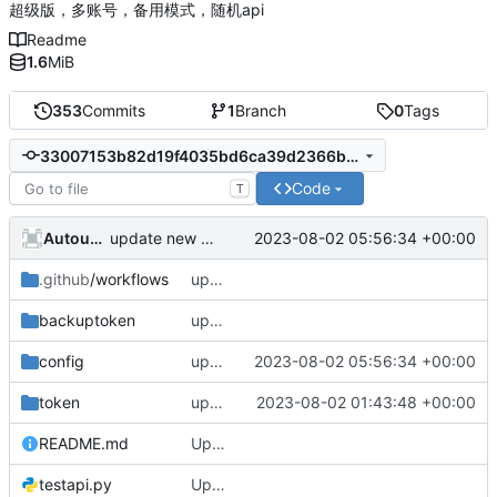
超级版，多账号，备用模式，随机api
Readme
1.6
MiB
353
Commits
1
Branch
0
Tags
33007153b82d19f4035bd6ca39d2366b0d491582
Code
T
AutoupdateRobot
2023-08-02 05:56:34 +00:00
update new randapi
.github
/workflows
update e5api
backuptoken
update e5api
config
update new randapi
2023-08-02 05:56:34 +00:00
token
update new refresh_token
2023-08-02 01:43:48 +00:00
README.md
Update README.md
testapi.py
Update testapi.py