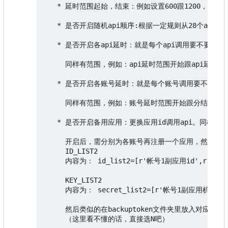
   * 延时范围起始，结束：例如设置600跟1200，则“
   * 是否开启随机api顺序:根据一定规则从28个api
   * 是否开启各api延时：就是每个api调用要不要停
     同样有范围，例如：api延时范围开始跟api延时结
   * 是否开启各账号延时：就是每个账号调用要不要停
     同样有范围，例如：账号延时范围开始跟分结束分别设
   * 是否开启备用应用：更换应用id调用api。同样每
     开启后，需分别为各账号再注册一个应用，然后在设置
     ID_LIST2

     内容为： id_list2=[r'帐号1副应用id',r'帐号n
     KEY_LIST2

     内容为： secret_list2=[r'帐号1副应用机密'
     然后类似的在backuptoken文件夹里放入对应的副应用的
     （这里看不懂的话，直接选N吧）
