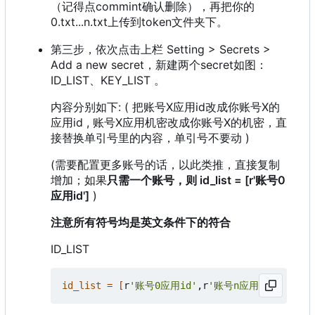
（记得点commint确认删除），再把你的
0.txt...n.txt上传到token文件夹下。
第三步，依次点击上栏 Setting > Secrets >
Add a new secret，新建两个secret如图：
ID_LIST、KEY_LIST 。
内容分别如下: ( 把账号X应用id改成你账号X的
应用id , 账号X应用机密改成你账号X的机密，直
接替换单引号里的内容，单引号不要动 )
(需要配置更多账号的话，以此类推，直接复制
增加；如果
只需一个账号，则 id_list = [r'账号0
应用id']
)
注意所有符号均是英文条件下的符合
ID_LIST
id_list
=
[
r
'账号0应用id'
,r
'账号n应用id'
]