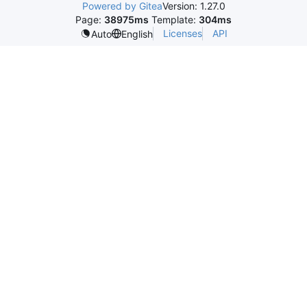
Powered by Gitea
Version: 1.27.0
Page:
38975ms
Template:
304ms
Licenses
API
Auto
English