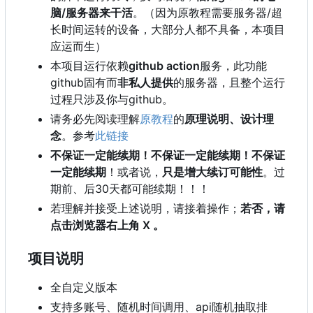
脑/服务器来干活
。（因为原教程需要服务器/超
长时间运转的设备，大部分人都不具备，本项目
应运而生）
本项目运行依赖
github action
服务，此功能
github固有而
非私人提供
的服务器，且整个运行
过程只涉及你与github。
请务必先阅读理解
原教程
的
原理说明、设计理
念
。参考
此链接
不保证一定能续期！不保证一定能续期！不保证
一定能续期
！或者说，
只是增大续订可能性
。过
期前、后30天都可能续期！！！
若理解并接受上述说明，请接着操作；
若否，请
点击浏览器右上角 X 。
项目说明
全自定义版本
支持多账号、随机时间调用、api随机抽取排