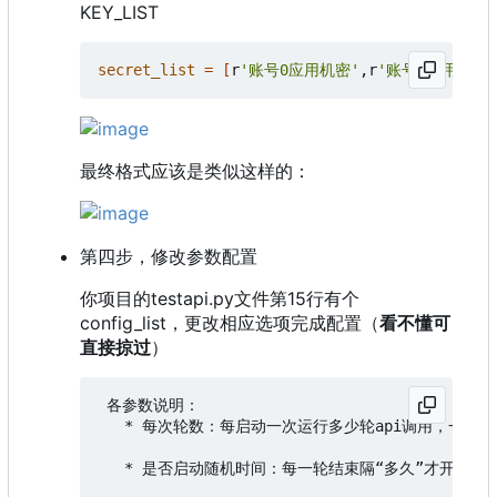
KEY_LIST
secret_list
=
[
r
'账号0应用机密'
,r
'账号n应用机密'
最终格式应该是类似这样的：
第四步，修改参数配置
你项目的testapi.py文件第15行有个
config_list，更改相应选项完成配置（
看不懂可
直接掠过
）
 各参数说明：

   * 每次轮数：每启动一次运行多少轮api调用，一轮调用1
   * 是否启动随机时间：每一轮结束隔“多久”才开始下