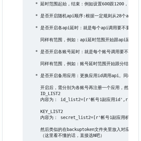
   * 延时范围起始，结束：例如设置600跟1200，则“
   * 是否开启随机api顺序:根据一定规则从28个api
   * 是否开启各api延时：就是每个api调用要不要停
     同样有范围，例如：api延时范围开始跟api延时结
   * 是否开启各账号延时：就是每个账号调用要不要停
     同样有范围，例如：账号延时范围开始跟分结束分别设
   * 是否开启备用应用：更换应用id调用api。同样每
     开启后，需分别为各账号再注册一个应用，然后在设置
     ID_LIST2

     内容为： id_list2=[r'帐号1副应用id',r'帐号n
     KEY_LIST2

     内容为： secret_list2=[r'帐号1副应用机密'
     然后类似的在backuptoken文件夹里放入对应的副应用的
     （这里看不懂的话，直接选N吧）
