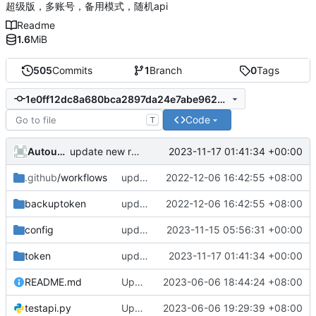
超级版，多账号，备用模式，随机api
Readme
1.6
MiB
505
Commits
1
Branch
0
Tags
1e0ff12dc8a680bca2897da24e7abe9624696617
Code
T
AutoupdateRobot
2023-11-17 01:41:34 +00:00
update new refresh_token
.github
/workflows
update e5api
2022-12-06 16:42:55 +08:00
backuptoken
update e5api
2022-12-06 16:42:55 +08:00
config
update new randapi
2023-11-15 05:56:31 +00:00
token
update new refresh_token
2023-11-17 01:41:34 +00:00
README.md
Update README.md
2023-06-06 18:44:24 +08:00
testapi.py
Update testapi.py
2023-06-06 19:29:39 +08:00