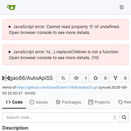
JavaScript error: Cannot read property '0' of undefined.
Open browser console to see more details.
JavaScript error: h(...).replaceChildren is not a function.
Open browser console to see more details. (10)
gao66
/
AutoApiSS
1
0
0
mirror of
https://github.com/GrandDuke1106/AutoApiSS.git
synced
2026-08-
05 22:30:37 -04:00
Code
Issues
Packages
Projects
Rel
S
Description