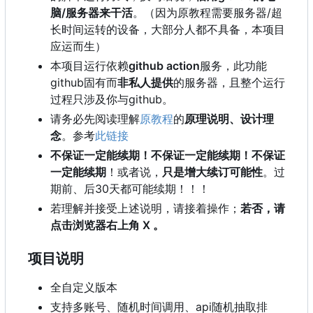
脑/服务器来干活
。（因为原教程需要服务器/超
长时间运转的设备，大部分人都不具备，本项目
应运而生）
本项目运行依赖
github action
服务，此功能
github固有而
非私人提供
的服务器，且整个运行
过程只涉及你与github。
请务必先阅读理解
原教程
的
原理说明、设计理
念
。参考
此链接
不保证一定能续期！不保证一定能续期！不保证
一定能续期
！或者说，
只是增大续订可能性
。过
期前、后30天都可能续期！！！
若理解并接受上述说明，请接着操作；
若否，请
点击浏览器右上角 X 。
项目说明
全自定义版本
支持多账号、随机时间调用、api随机抽取排