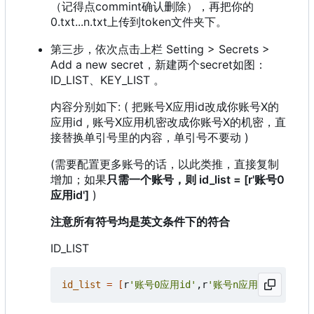
（记得点commint确认删除），再把你的
0.txt...n.txt上传到token文件夹下。
第三步，依次点击上栏 Setting > Secrets >
Add a new secret，新建两个secret如图：
ID_LIST、KEY_LIST 。
内容分别如下: ( 把账号X应用id改成你账号X的
应用id , 账号X应用机密改成你账号X的机密，直
接替换单引号里的内容，单引号不要动 )
(需要配置更多账号的话，以此类推，直接复制
增加；如果
只需一个账号，则 id_list = [r'账号0
应用id']
)
注意所有符号均是英文条件下的符合
ID_LIST
id_list
=
[
r
'账号0应用id'
,r
'账号n应用id'
]