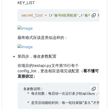
KEY_LIST
secret_list
=
[
r
'账号0应用机密'
,r
'账号n应用机密'
最终格式应该是类似这样的：
第四步，修改参数配置
你项目的testapi.py文件第15行有个
config_list，更改相应选项完成配置（
看不懂可
直接掠过
）
 各参数说明：

   * 每次轮数：每启动一次运行多少轮api调用，一轮调用1
   * 是否启动随机时间：每一轮结束隔“多久”才开始下