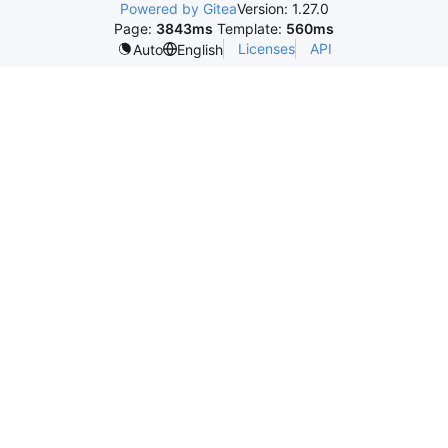
Powered by Gitea
Version: 1.27.0
Page:
3843ms
Template:
560ms
Licenses
API
Auto
English