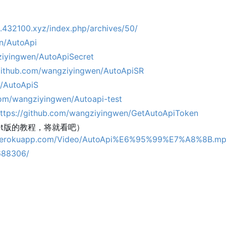
g.432100.xyz/index.php/archives/50/
n/AutoApi
ziyingwen/AutoApiSecret
/github.com/wangziyingwen/AutoApiSR
n/AutoApiS
com/wangziyingwen/Autoapi-test
ttps://github.com/wangziyingwen/GetAutoApiToken
et版的教程，将就看吧）
r.herokuapp.com/Video/AutoApi%E6%95%99%E7%A8%8B.mp
5688306/