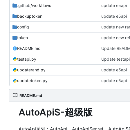
.github
/workflows
update e5api
backuptoken
update e5api
config
update new ra
token
update new re
README.md
Update READ
testapi.py
Update testapi
updaterand.py
update e5api
updatetoken.py
update e5api
README.md
AutoApiS-超级版
AutoApi系列：AutoApi、AutoApiSecret、AutoApiS