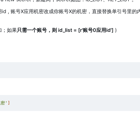
应用id , 账号X应用机密改成你账号X的机密，直接替换单引号里
加；如果
只需一个账号，则 id_list = [r'账号0应用id']
)
密'
]