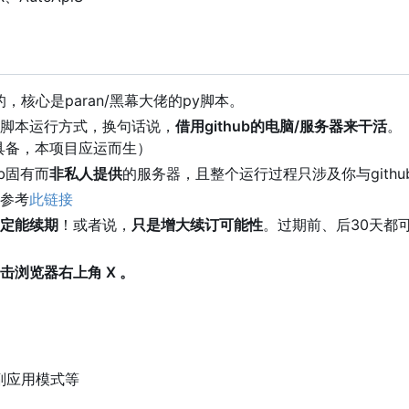
的，核心是paran/黑幕大佬的py脚本。
脚本运行方式，换句话说，
借用github的电脑/服务器来干活
。
具备，本项目应运而生）
ub固有而
非私人提供
的服务器，且整个运行过程只涉及你与githu
参考
此链接
定能续期
！或者说，
只是增大续订可能性
。过期前、后30天都
击浏览器右上角 X 。
副应用模式等