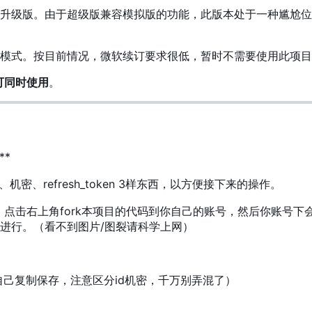
升级版。由于超级版兼容模拟版的功能，此版本处于一种尴尬位
模式。按目前情况，微软续订要求很低，暂时不需要使用此项目
可同时使用
。
**
机密、refresh_token 3样东西，以方便接下来的操作。
面，点击右上角fork本项目的代码到你自己的账号，然后你账号下
进行。（看不到图片/图裂请科学上网）
ken（自己复制保存，注意区分id机密，千万别弄混了）