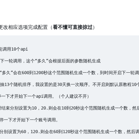
ist，更改相应选项完成配置（
看不懂可直接掠过
）
用10个api

始下一轮调用，这个“多久”会根据后面的参数随机生成

则“多久”会在600到1200秒这个范围随机生成一个数，到时间开启下一轮调
pi抽13个随机排序，我设置的是30天换一次顺序。不开启则默认原教程10个a
要停一下才开始下一个api调用。（个人建议不开）

时结束分别设置为10，20.则会在10到20秒这个范围随机生成一个数，然后
要停一下才开始下一个账号调用。

别设置为60，120.则会在60到120秒这个范围随机生成一个数，然后调用