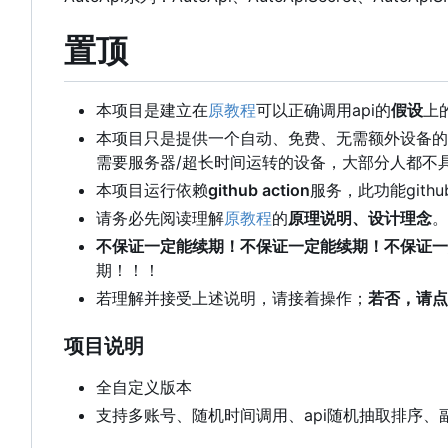
置顶
本项目是建立在
原教程
可以正确调用api的
假设
上
本项目只是提供一个自动、免费、无需额外设备的
需要服务器/超长时间运转的设备，大部分人都不
本项目运行依赖
github action
服务，此功能gith
请务必先阅读理解
原教程
的
原理说明、设计理念
。
不保证一定能续期！不保证一定能续期！不保证一
期！！！
若理解并接受上述说明，请接着操作；
若否，请点
项目说明
全自定义版本
支持多账号、随机时间调用、api随机抽取排序、