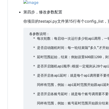
第四步，修改参数配置
你项目的testapi.py文件第15行有个config_l
 各参数说明：

   * 每次轮数：每启动一次运行多少轮api调用，一轮调
   * 是否启动随机时间：每一轮结束隔“多久”才开
   * 延时范围起始，结束：例如设置600跟1200，
   * 是否开启随机api顺序:根据一定规则从28个a
   * 是否开启各api延时：就是每个api调用要不
     同样有范围，例如：api延时范围开始跟api延
   * 是否开启各账号延时：就是每个账号调用要不
     同样有范围，例如：账号延时范围开始跟分结束分