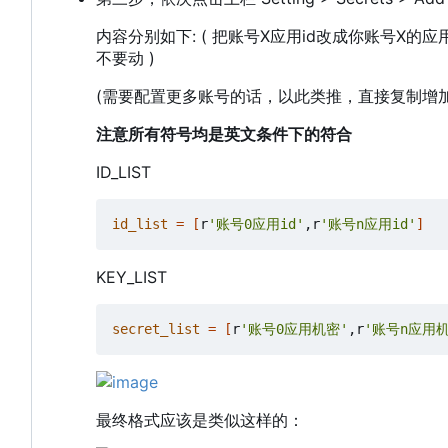
内容分别如下: ( 把账号X应用id改成你账号X的
不要动 )
(需要配置更多账号的话，以此类推，直接复制增
注意所有符号均是英文条件下的符合
ID_LIST
id_list
=
[
r
'账号0应用id'
,r
'账号n应用id'
]
KEY_LIST
secret_list
=
[
r
'账号0应用机密'
,r
'账号n应用机
最终格式应该是类似这样的：