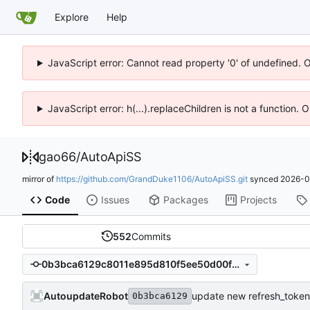
Explore
Help
JavaScript error: Cannot read property '0' of undefined. 
JavaScript error: h(...).replaceChildren is not a function.
gao66
/
AutoApiSS
mirror of
https://github.com/GrandDuke1106/AutoApiSS.git
synced
2026-0
Code
Issues
Packages
Projects
552
Commits
0b3bca6129c8011e895d810f5ee50d00f76ba960
AutoupdateRobot
update new refresh_token
0b3bca6129