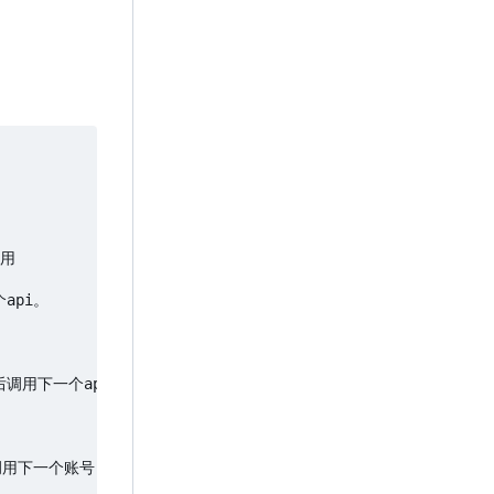
用

pi。

调用下一个api

下一个账号      
