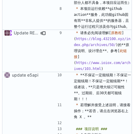
*
 本项目运行依赖**github 
action**服务，此功能github固
有而**非私人提供**的服务器，且
Update README.md
*
 请务必先阅读理解[
原教程
]
(
https://blog.432100.xyz/in
dex.php/archives/50/
)的**原
理说明、设计理念**。参考[
此链
接
]
(
https://www.ioiox.com/arch
ives/103.html
update e5api
*
 **不保证一定能续期！不保证一
定能续期！不保证一定能续期**！
或者说，**只是增大续订可能性
**。过期前、后30天都可能续
*
 若理解并接受上述说明，请接着
操作；**若否，请点击浏览器右上