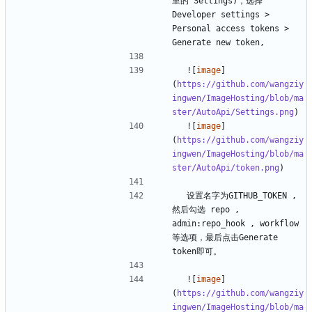
里的 Settings)，选择 
Developer settings > 
Personal access tokens > 
  ![
image
]
(
https://github.com/wangziy
ingwen/ImageHosting/blob/ma
ster/AutoApi/Settings.png
  ![
image
]
(
https://github.com/wangziy
ingwen/ImageHosting/blob/ma
ster/AutoApi/token.png
  设置名字为GITHUB_TOKEN , 
然后勾选 repo , 
admin:repo_hook , workflow 
等选项，最后点击Generate 
  ![
image
]
(
https://github.com/wangziy
ingwen/ImageHosting/blob/ma