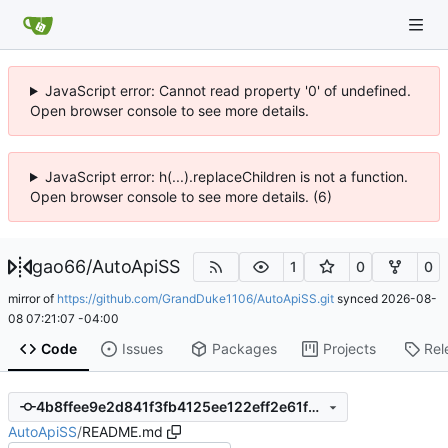
JavaScript error: Cannot read property '0' of undefined.
Open browser console to see more details.
JavaScript error: h(...).replaceChildren is not a function.
Open browser console to see more details. (6)
gao66
/
AutoApiSS
1
0
0
mirror of
https://github.com/GrandDuke1106/AutoApiSS.git
synced
2026-08-
08 07:21:07 -04:00
Code
Issues
Packages
Projects
Rel
4b8ffee9e2d841f3fb4125ee122eff2e61f36b42
AutoApiSS
/
README.md