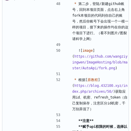
*
 第二步，登陆/新建github账
号，回到本项目页面，点击右上角
fork本项目的代码到你自己的账
号，然后你账号下会出现一个一模一
样的项目，接下来的操作均在你的这
个项目下进行。（看不到图片/图裂
  ![
image
]
(
https://github.com/wangziy
ingwen/ImageHosting/blob/ma
ster/AutoApi/fork.png
*
 根据[
原教程
]
(
https://blog.432100.xyz/in
dex.php/archives/50/
)获取应
用id、机密、refresh_token（自
己复制保存，注意区分id机密，千
**注意**
**赋予api权限的时候，选择以