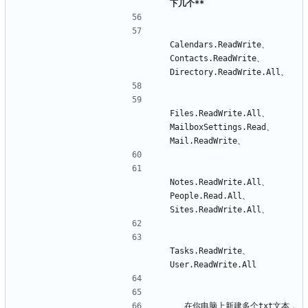
下几个**
Calendars.ReadWrite、
Contacts.ReadWrite、
Files.ReadWrite.All、
MailboxSettings.Read、
Notes.ReadWrite.All、
People.Read.All、
Tasks.ReadWrite、
  在你电脑上新建多个txt文本，