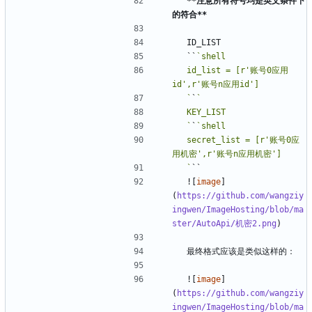
**注意所有符号均是英文条件下
的符合**
  ``
  id_list = [r'账号0应用
  `
`
  `
`
  secret_list = [r'账号0应
  `
  ![
image
]
(
https://github.com/wangziy
ingwen/ImageHosting/blob/ma
ster/AutoApi/机密2.png
  ![
image
]
(
https://github.com/wangziy
ingwen/ImageHosting/blob/ma