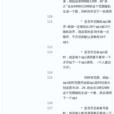
束：例如设置600跟1200，则“多
久”会在600到1200秒这个范围随机
*
 是否开启随机api顺
序:根据一定规则从28个api抽13个
随机排序，我设置的是30天换一次
顺序。不开启则默认原教程10个
*
 是否开启各api延
时：就是每个api调用要不要停一下
才开始下一个api调用。（个人建议
           同样有范围，例如：
api延时范围开始跟api延时结束分
别设置为10，20.则会在10到20秒
这个范围随机生成一个数，然后调用
*
 是否开启各账号延
时：就是每个账号调用要不要停一下