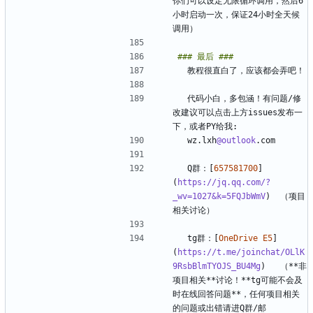
你们可以设定无限循环调用，然后6
小时启动一次，保证24小时全天候
  代码小白，多包涵！有问题/修
改建议可以点击上方issues发布一
  wz.lxh
@outlook
  Q群：[
657581700
]
(
https://jq.qq.com/?
_wv=1027&k=5FQJbWmV
)  （项目
  tg群：[
OneDrive E5
]
(
https://t.me/joinchat/OLlK
9RsbBlmTYOJS_BU4Mg
)   （**非
项目相关**讨论！**tg可能不会及
时在线回答问题**，任何项目相关
的问题或出错请进Q群/邮