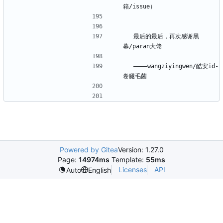
  最后的最后，再次感谢黑
  ————wangziyingwen/酷安id-
Powered by Gitea
Version: 1.27.0
Page:
14974ms
Template:
55ms
Licenses
API
Auto
English