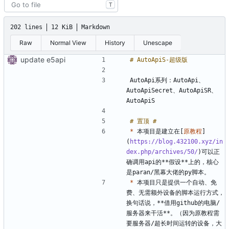
T
202 lines
12 KiB
Markdown
Raw
Normal View
History
Unescape
update e5api
AutoApi系列：AutoApi、
AutoApiSecret、AutoApiSR、
*
 本项目是建立在[
原教程
]
(
https://blog.432100.xyz/in
dex.php/archives/50/
)可以正
确调用api的**假设**上的，核心
*
 本项目只是提供一个自动、免
费、无需额外设备的脚本运行方式，
换句话说，**借用github的电脑/
服务器来干活**。（因为原教程需
要服务器/超长时间运转的设备，大