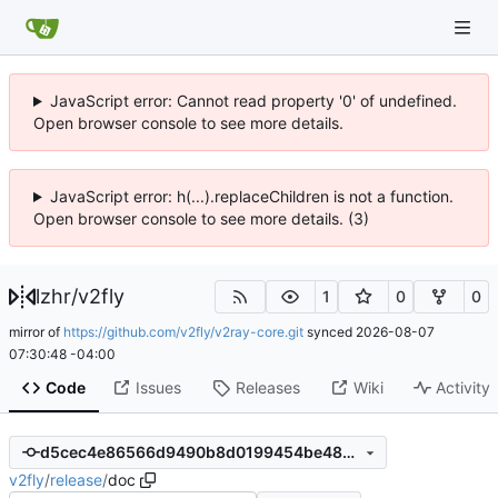
JavaScript error: Cannot read property '0' of undefined.
Open browser console to see more details.
JavaScript error: h(...).replaceChildren is not a function.
Open browser console to see more details. (3)
lzhr
/
v2fly
1
0
0
mirror of
https://github.com/v2fly/v2ray-core.git
synced
2026-08-07
07:30:48 -04:00
Code
Issues
Releases
Wiki
Activity
d5cec4e86566d9490b8d0199454be48395c52bdf
v2fly
/
release
/
doc