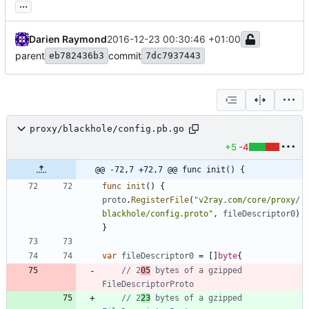
...
Darien Raymond
2016-12-23 00:30:46 +01:00
parent
commit
eb782436b3
7dc7937443
proxy/blackhole/config.pb.go
+5
-4
@@ -72,7 +72,7 @@ func init() {
func
init
(
)
{
proto
.
RegisterFile
(
"v2ray.com/core/proxy/
blackhole/config.proto"
,
fileDescriptor0
)
}
var
fileDescriptor0
=
[
]
byte
{
// 2
05
 bytes of a gzipped 
FileDescriptorProto
// 2
23
 bytes of a gzipped 