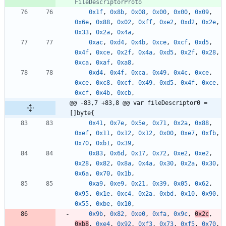
FileDescriptorProto
0x1f
,
0x8b
,
0x08
,
0x00
,
0x00
,
0x09
,
0x6e
,
0x88
,
0x02
,
0xff
,
0xe2
,
0xd2
,
0x2e
,
0x33
,
0x2a
,
0x4a
,
0xac
,
0xd4
,
0x4b
,
0xce
,
0xcf
,
0xd5
,
0x4f
,
0xce
,
0x2f
,
0x4a
,
0xd5
,
0x2f
,
0x28
,
0xca
,
0xaf
,
0xa8
,
0xd4
,
0x4f
,
0xca
,
0x49
,
0x4c
,
0xce
,
0xce
,
0xc8
,
0xcf
,
0x49
,
0xd5
,
0x4f
,
0xce
,
0xcf
,
0x4b
,
0xcb
,
@@ -83,7 +83,8 @@ var fileDescriptor0 = 
[]byte{
0x41
,
0x7e
,
0x5e
,
0x71
,
0x2a
,
0x88
,
0xef
,
0x11
,
0x12
,
0x12
,
0x00
,
0xe7
,
0xfb
,
0x70
,
0xb1
,
0x39
,
0x83
,
0x6d
,
0x17
,
0x72
,
0xe2
,
0xe2
,
0x28
,
0x82
,
0x8a
,
0x4a
,
0x30
,
0x2a
,
0x30
,
0x6a
,
0x70
,
0x1b
,
0xa9
,
0xe9
,
0x21
,
0x39
,
0x05
,
0x62
,
0x95
,
0x1e
,
0xc4
,
0x2a
,
0xbd
,
0x10
,
0x90
,
0x55
,
0xbe
,
0x10
,
0x9b
,
0x82
,
0xe0
,
0xfa
,
0x9c
,
0x2c
,
0xb8
,
0xe4
,
0x92
,
0xf3
,
0x73
,
0xf5
,
0x70
,