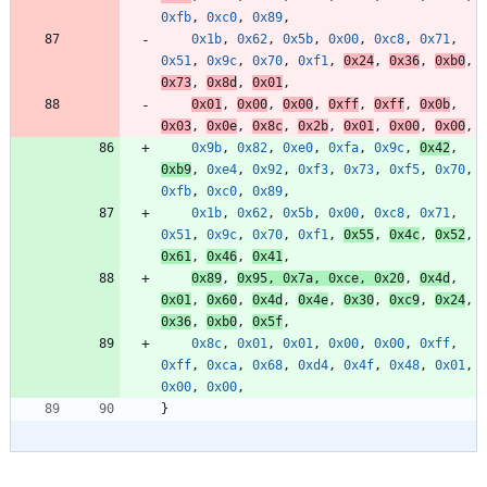
0xfb
,
0xc0
,
0x89
,
0x1b
,
0x62
,
0x5b
,
0x00
,
0xc8
,
0x71
,
0x51
,
0x9c
,
0x70
,
0xf1
,
0x24
,
0x36
,
0xb0
,
0x73
,
0x8d
,
0x01
,
0x01
,
0x00
,
0x00
,
0xff
,
0xff
,
0x0b
,
0x03
,
0x0e
,
0x8c
,
0x2b
,
0x01
,
0x00
,
0x00
,
0x9b
,
0x82
,
0xe0
,
0xfa
,
0x9c
,
0x42
,
0xb9
,
0xe4
,
0x92
,
0xf3
,
0x73
,
0xf5
,
0x70
,
0xfb
,
0xc0
,
0x89
,
0x1b
,
0x62
,
0x5b
,
0x00
,
0xc8
,
0x71
,
0x51
,
0x9c
,
0x70
,
0xf1
,
0x55
,
0x4c
,
0x52
,
0x61
,
0x46
,
0x41
,
0x89
,
0x95
,
0x7a
,
0xce
,
0x20
,
0x4d
,
0x01
,
0x60
,
0x4d
,
0x4e
,
0x30
,
0xc9
,
0x24
,
0x36
,
0xb0
,
0x5f
,
0x8c
,
0x01
,
0x01
,
0x00
,
0x00
,
0xff
,
0xff
,
0xca
,
0x68
,
0xd4
,
0x4f
,
0x48
,
0x01
,
0x00
,
0x00
,
}