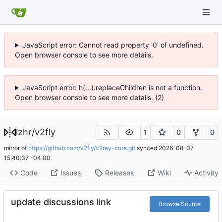
JavaScript error: Cannot read property '0' of undefined.
Open browser console to see more details.
JavaScript error: h(...).replaceChildren is not a function.
Open browser console to see more details. (2)
lzhr
/
v2fly
1
0
0
mirror of
https://github.com/v2fly/v2ray-core.git
synced
2026-08-07
15:40:37 -04:00
Code
Issues
Releases
Wiki
Activity
update discussions link
Browse Source