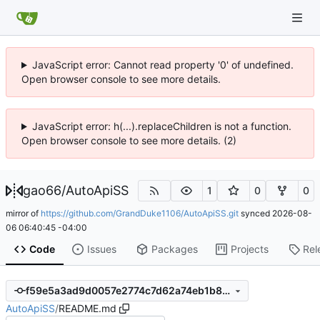
JavaScript error: Cannot read property '0' of undefined.
Open browser console to see more details.
JavaScript error: h(...).replaceChildren is not a function.
Open browser console to see more details. (2)
gao66
/
AutoApiSS
1
0
0
mirror of
https://github.com/GrandDuke1106/AutoApiSS.git
synced
2026-08-
06 06:40:45 -04:00
Code
Issues
Packages
Projects
Rel
f59e5a3ad9d0057e2774c7d62a74eb1b8c5c38a2
AutoApiSS
/
README.md