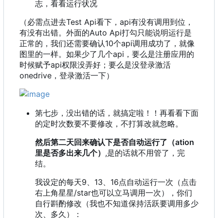
志，看看运行状况
（必需点进去Test Api看下，api有没有调用到位，
有没有出错。外面的Auto Api打勾只能说明运行是
正常的，我们还需要确认10个api调用成功了，就像
图里的一样。如果少了几个api，要么是注册应用的
时候赋予api权限没弄好；要么是没登录激活
onedrive，登录激活一下）
第七步，没出错的话，就搞定啦！！再看看下面
的定时次数要不要修改，不打算改就忽略。
然后第二天回来确认下是否自动运行了（ation
里是否多出来几个）
,是的话就不用管了，完
结。
我设定的每天9、13、16点自动运行一次（点击
右上角星星/star也可以立马调用一次），你们
自行斟酌修改（我也不知道保持活跃要调用多少
次、多久）：