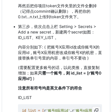
再然后把你项目token文件夹里的文件全删掉
（记得点commint确认删除），再把你的
0.txt...n.txt上传到token文件夹下。
第三步，依次点击上栏 Setting > Secrets >
Add a new secret，新建两个secret如图：
ID_LIST、KEY_LIST 。
内容分别如下: ( 把账号X应用id改成你账号X的
应用id , 账号X应用机密改成你账号X的机密，直
接替换单引号里的内容，单引号不要动 )
(需要配置更多账号的话，以此类推，直接复制
增加；如果
只需一个账号，则 id_list = [r'账号0
应用id']
)
注意所有符号均是英文条件下的符合
ID_LIST
id_list
=
[
r
'账号0应用id'
,r
'账号n应用id'
]