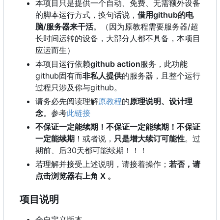
本项目只是提供一个自动、免费、无需额外设备
的脚本运行方式，换句话说，
借用github的电
脑/服务器来干活
。（因为原教程需要服务器/超
长时间运转的设备，大部分人都不具备，本项目
应运而生）
本项目运行依赖
github action
服务，此功能
github固有而
非私人提供
的服务器，且整个运行
过程只涉及你与github。
请务必先阅读理解
原教程
的
原理说明、设计理
念
。参考
此链接
不保证一定能续期！不保证一定能续期！不保证
一定能续期
！或者说，
只是增大续订可能性
。过
期前、后30天都可能续期！！！
若理解并接受上述说明，请接着操作；
若否，请
点击浏览器右上角 X 。
项目说明
全自定义版本