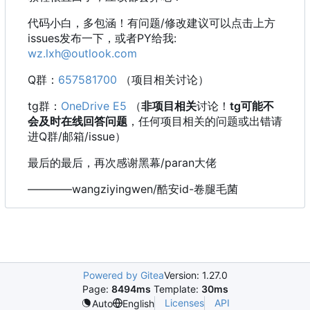
代码小白，多包涵！有问题/修改建议可以点击上方
issues发布一下，或者PY给我:
wz.lxh@outlook.com
Q群：
657581700
（项目相关讨论）
tg群：
OneDrive E5
（
非项目相关
讨论！
tg可能不
会及时在线回答问题
，任何项目相关的问题或出错请
进Q群/邮箱/issue）
最后的最后，再次感谢黑幕/paran大佬
————wangziyingwen/酷安id-卷腿毛菌
Powered by Gitea
Version: 1.27.0
Page:
8494ms
Template:
30ms
Licenses
API
Auto
English