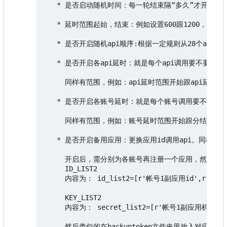
   * 是否启动随机时间：每一轮结束隔“多久”才开始下
   * 延时范围起始，结束：例如设置600跟1200，则“
   * 是否开启随机api顺序:根据一定规则从28个api
   * 是否开启各api延时：就是每个api调用要不要停
     同样有范围，例如：api延时范围开始跟api延时结
   * 是否开启各账号延时：就是每个账号调用要不要停
     同样有范围，例如：账号延时范围开始跟分结束分别设
   * 是否开启备用应用：更换应用id调用api。同样每
     开启后，需分别为各账号再注册一个应用，然后在设置
     ID_LIST2

     内容为： id_list2=[r'帐号1副应用id',r'帐号n
     KEY_LIST2

     内容为： secret_list2=[r'帐号1副应用机密'
     然后类似的在backuptoken文件夹里放入对应的副应用的