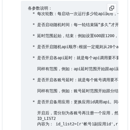
 各参数说明：

   * 每次轮数：每启动一次运行多少轮api调用，一轮调用1
   * 是否启动随机时间：每一轮结束隔“多久”才开始下
   * 延时范围起始，结束：例如设置600跟1200，则“
   * 是否开启随机api顺序:根据一定规则从28个api
   * 是否开启各api延时：就是每个api调用要不要停
     同样有范围，例如：api延时范围开始跟api延时结
   * 是否开启各账号延时：就是每个账号调用要不要停
     同样有范围，例如：账号延时范围开始跟分结束分别设
   * 是否开启备用应用：更换应用id调用api。同样每
     开启后，需分别为各账号再注册一个应用，然后在设置
     ID_LIST2

     内容为： id_list2=[r'帐号1副应用id',r'帐号n