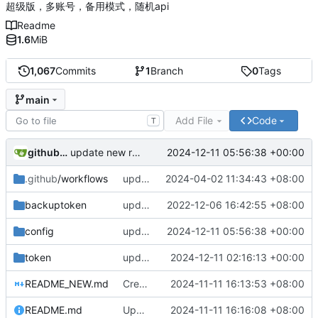
超级版，多账号，备用模式，随机api
Readme
1.6
MiB
1,067
Commits
1
Branch
0
Tags
main
Add File
Code
T
github-actions[bot]
2024-12-11 05:56:38 +00:00
update new randapi
.github
/workflows
update workflow
2024-04-02 11:34:43 +08:00
backuptoken
update e5api
2022-12-06 16:42:55 +08:00
config
update new randapi
2024-12-11 05:56:38 +00:00
token
update new refresh_token
2024-12-11 02:16:13 +00:00
README_NEW.md
Create README_NEW.md
2024-11-11 16:13:53 +08:00
README.md
Update README.md
2024-11-11 16:16:08 +08:00