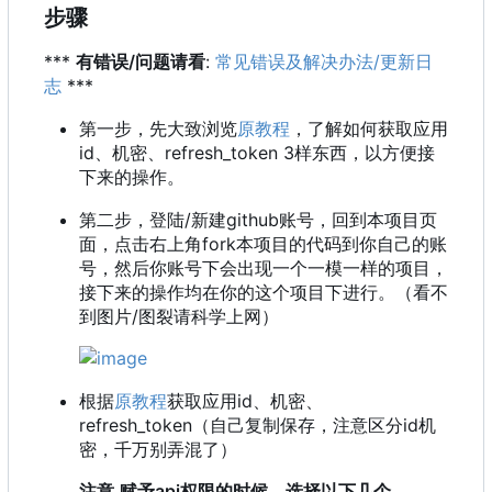
步骤
***
有错误/问题请看
:
常见错误及解决办法/更新日
志
***
第一步，先大致浏览
原教程
，了解如何获取应用
id、机密、refresh_token 3样东西，以方便接
下来的操作。
第二步，登陆/新建github账号，回到本项目页
面，点击右上角fork本项目的代码到你自己的账
号，然后你账号下会出现一个一模一样的项目，
接下来的操作均在你的这个项目下进行。（看不
到图片/图裂请科学上网）
根据
原教程
获取应用id、机密、
refresh_token（自己复制保存，注意区分id机
密，千万别弄混了）
注意
赋予api权限的时候，选择以下几个