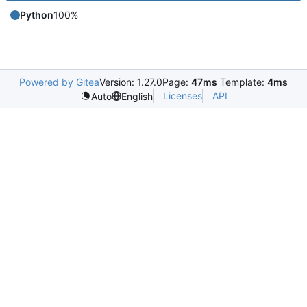
Python
100%
Powered by Gitea
Version: 1.27.0
Page:
47ms
Template:
4ms
Licenses
API
Auto
English