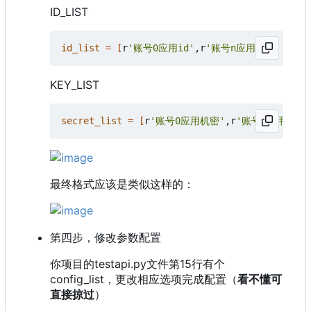
ID_LIST
id_list
=
[
r
'账号0应用id'
,r
'账号n应用id'
]
KEY_LIST
secret_list
=
[
r
'账号0应用机密'
,r
'账号n应用机密'
最终格式应该是类似这样的：
第四步，修改参数配置
你项目的testapi.py文件第15行有个
config_list，更改相应选项完成配置（
看不懂可
直接掠过
）