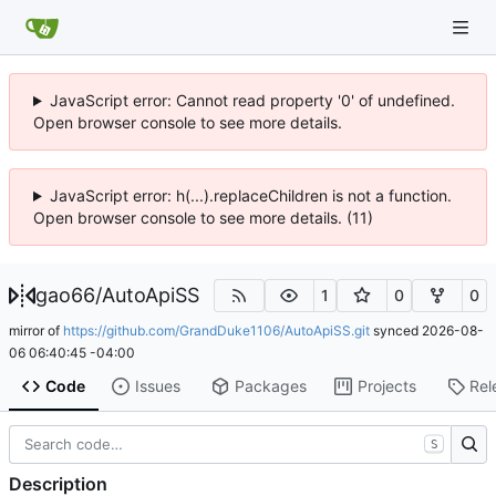
JavaScript error: Cannot read property '0' of undefined.
Open browser console to see more details.
JavaScript error: h(...).replaceChildren is not a function.
Open browser console to see more details. (11)
gao66
/
AutoApiSS
1
0
0
mirror of
https://github.com/GrandDuke1106/AutoApiSS.git
synced
2026-08-
06 06:40:45 -04:00
Code
Issues
Packages
Projects
Rel
S
Description