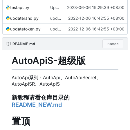
testapi.py
Update testapi.py
2023-06-06 19:29:39 +08:00
updaterand.py
update e5api
2022-12-06 16:42:55 +08:00
updatetoken.py
update e5api
2022-12-06 16:42:55 +08:00
README.md
Escape
AutoApiS-超级版
AutoApi系列：AutoApi、AutoApiSecret、
AutoApiSR、AutoApiS
新教程请看仓库目录的
README_NEW.md
置顶