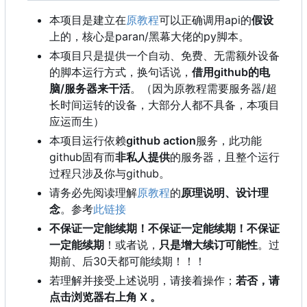
本项目是建立在
原教程
可以正确调用api的
假设
上的，核心是paran/黑幕大佬的py脚本。
本项目只是提供一个自动、免费、无需额外设备
的脚本运行方式，换句话说，
借用github的电
脑/服务器来干活
。（因为原教程需要服务器/超
长时间运转的设备，大部分人都不具备，本项目
应运而生）
本项目运行依赖
github action
服务，此功能
github固有而
非私人提供
的服务器，且整个运行
过程只涉及你与github。
请务必先阅读理解
原教程
的
原理说明、设计理
念
。参考
此链接
不保证一定能续期！不保证一定能续期！不保证
一定能续期
！或者说，
只是增大续订可能性
。过
期前、后30天都可能续期！！！
若理解并接受上述说明，请接着操作；
若否，请
点击浏览器右上角 X 。