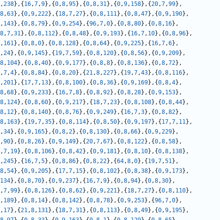
,
238
},{
16
,
7
,
9
},{
0
,
8
,
95
},{
0
,
8
,
31
},{
0
,
9
,
158
},{
20
,
7
,
99
},
8
,
63
},{
0
,
9
,
222
},{
18
,
7
,
27
},{
0
,
8
,
111
},{
0
,
8
,
47
},{
0
,
9
,
190
},
,
143
},{
0
,
8
,
79
},{
0
,
9
,
254
},{
96
,
7
,
0
},{
0
,
8
,
80
},{
0
,
8
,
16
},
8
,
7
,
31
},{
0
,
8
,
112
},{
0
,
8
,
48
},{
0
,
9
,
193
},{
16
,
7
,
10
},{
0
,
8
,
96
},
,
161
},{
0
,
8
,
0
},{
0
,
8
,
128
},{
0
,
8
,
64
},{
0
,
9
,
225
},{
16
,
7
,
6
},
,
24
},{
0
,
9
,
145
},{
19
,
7
,
59
},{
0
,
8
,
120
},{
0
,
8
,
56
},{
0
,
9
,
209
},
8
,
104
},{
0
,
8
,
40
},{
0
,
9
,
177
},{
0
,
8
,
8
},{
0
,
8
,
136
},{
0
,
8
,
72
},
,
7
,
4
},{
0
,
8
,
84
},{
0
,
8
,
20
},{
21
,
8
,
227
},{
19
,
7
,
43
},{
0
,
8
,
116
},
,
201
},{
17
,
7
,
13
},{
0
,
8
,
100
},{
0
,
8
,
36
},{
0
,
9
,
169
},{
0
,
8
,
4
},
8
,
68
},{
0
,
9
,
233
},{
16
,
7
,
8
},{
0
,
8
,
92
},{
0
,
8
,
28
},{
0
,
9
,
153
},
8
,
124
},{
0
,
8
,
60
},{
0
,
9
,
217
},{
18
,
7
,
23
},{
0
,
8
,
108
},{
0
,
8
,
44
},
8
,
12
},{
0
,
8
,
140
},{
0
,
8
,
76
},{
0
,
9
,
249
},{
16
,
7
,
3
},{
0
,
8
,
82
},
8
,
163
},{
19
,
7
,
35
},{
0
,
8
,
114
},{
0
,
8
,
50
},{
0
,
9
,
197
},{
17
,
7
,
11
},
,
34
},{
0
,
9
,
165
},{
0
,
8
,
2
},{
0
,
8
,
130
},{
0
,
8
,
66
},{
0
,
9
,
229
},
,
90
},{
0
,
8
,
26
},{
0
,
9
,
149
},{
20
,
7
,
67
},{
0
,
8
,
122
},{
0
,
8
,
58
},
,
7
,
19
},{
0
,
8
,
106
},{
0
,
8
,
42
},{
0
,
9
,
181
},{
0
,
8
,
10
},{
0
,
8
,
138
},
,
245
},{
16
,
7
,
5
},{
0
,
8
,
86
},{
0
,
8
,
22
},{
64
,
8
,
0
},{
19
,
7
,
51
},
8
,
54
},{
0
,
9
,
205
},{
17
,
7
,
15
},{
0
,
8
,
102
},{
0
,
8
,
38
},{
0
,
9
,
173
},
134
},{
0
,
8
,
70
},{
0
,
9
,
237
},{
16
,
7
,
9
},{
0
,
8
,
94
},{
0
,
8
,
30
},
,
7
,
99
},{
0
,
8
,
126
},{
0
,
8
,
62
},{
0
,
9
,
221
},{
18
,
7
,
27
},{
0
,
8
,
110
},
,
189
},{
0
,
8
,
14
},{
0
,
8
,
142
},{
0
,
8
,
78
},{
0
,
9
,
253
},{
96
,
7
,
0
},
,
17
},{
21
,
8
,
131
},{
18
,
7
,
31
},{
0
,
8
,
113
},{
0
,
8
,
49
},{
0
,
9
,
195
},