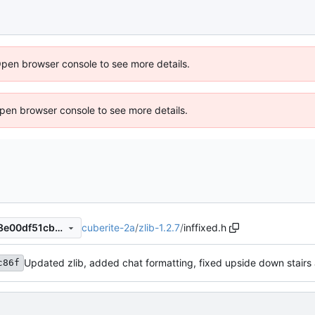
Open browser console to see more details.
 Open browser console to see more details.
cuberite-2a
/
zlib-1.2.7
/
inffixed.h
d0b9e817956a57389f17a3d8e00df51cbe8cc309
c86f