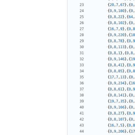
{
20
,
7
,
67
},{
0
,
{
0
,
9
,
180
},{
0
,
{
0
,
8
,
22
},{
64
,
{
0
,
8
,
102
},{
0
,
{
16
,
7
,
9
},{
0
,
8
{
0
,
9
,
220
},{
18
{
0
,
8
,
78
},{
0
,
9
{
0
,
8
,
113
},{
0
,
{
0
,
8
,
1
},{
0
,
8
,
{
0
,
9
,
146
},{
19
{
0
,
8
,
41
},{
0
,
9
{
0
,
8
,
85
},{
0
,
8
{
17
,
7
,
13
},{
0
,
{
0
,
9
,
234
},{
16
{
0
,
8
,
61
},{
0
,
9
{
0
,
8
,
141
},{
0
,
{
19
,
7
,
35
},{
0
,
{
0
,
9
,
166
},{
0
,
{
0
,
8
,
27
},{
0
,
9
{
0
,
8
,
107
},{
0
,
{
16
,
7
,
5
},{
0
,
8
{
0
,
9
,
206
},{
17