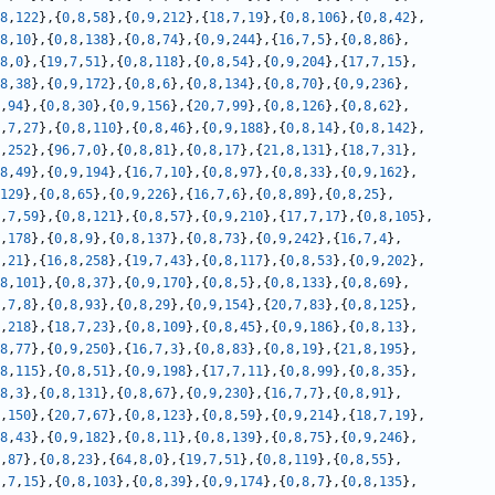
8
,
122
},{
0
,
8
,
58
},{
0
,
9
,
212
},{
18
,
7
,
19
},{
0
,
8
,
106
},{
0
,
8
,
42
},
8
,
10
},{
0
,
8
,
138
},{
0
,
8
,
74
},{
0
,
9
,
244
},{
16
,
7
,
5
},{
0
,
8
,
86
},
8
,
0
},{
19
,
7
,
51
},{
0
,
8
,
118
},{
0
,
8
,
54
},{
0
,
9
,
204
},{
17
,
7
,
15
},
8
,
38
},{
0
,
9
,
172
},{
0
,
8
,
6
},{
0
,
8
,
134
},{
0
,
8
,
70
},{
0
,
9
,
236
},
,
94
},{
0
,
8
,
30
},{
0
,
9
,
156
},{
20
,
7
,
99
},{
0
,
8
,
126
},{
0
,
8
,
62
},
,
7
,
27
},{
0
,
8
,
110
},{
0
,
8
,
46
},{
0
,
9
,
188
},{
0
,
8
,
14
},{
0
,
8
,
142
},
,
252
},{
96
,
7
,
0
},{
0
,
8
,
81
},{
0
,
8
,
17
},{
21
,
8
,
131
},{
18
,
7
,
31
},
8
,
49
},{
0
,
9
,
194
},{
16
,
7
,
10
},{
0
,
8
,
97
},{
0
,
8
,
33
},{
0
,
9
,
162
},
129
},{
0
,
8
,
65
},{
0
,
9
,
226
},{
16
,
7
,
6
},{
0
,
8
,
89
},{
0
,
8
,
25
},
,
7
,
59
},{
0
,
8
,
121
},{
0
,
8
,
57
},{
0
,
9
,
210
},{
17
,
7
,
17
},{
0
,
8
,
105
},
,
178
},{
0
,
8
,
9
},{
0
,
8
,
137
},{
0
,
8
,
73
},{
0
,
9
,
242
},{
16
,
7
,
4
},
,
21
},{
16
,
8
,
258
},{
19
,
7
,
43
},{
0
,
8
,
117
},{
0
,
8
,
53
},{
0
,
9
,
202
},
8
,
101
},{
0
,
8
,
37
},{
0
,
9
,
170
},{
0
,
8
,
5
},{
0
,
8
,
133
},{
0
,
8
,
69
},
,
7
,
8
},{
0
,
8
,
93
},{
0
,
8
,
29
},{
0
,
9
,
154
},{
20
,
7
,
83
},{
0
,
8
,
125
},
,
218
},{
18
,
7
,
23
},{
0
,
8
,
109
},{
0
,
8
,
45
},{
0
,
9
,
186
},{
0
,
8
,
13
},
8
,
77
},{
0
,
9
,
250
},{
16
,
7
,
3
},{
0
,
8
,
83
},{
0
,
8
,
19
},{
21
,
8
,
195
},
8
,
115
},{
0
,
8
,
51
},{
0
,
9
,
198
},{
17
,
7
,
11
},{
0
,
8
,
99
},{
0
,
8
,
35
},
8
,
3
},{
0
,
8
,
131
},{
0
,
8
,
67
},{
0
,
9
,
230
},{
16
,
7
,
7
},{
0
,
8
,
91
},
,
150
},{
20
,
7
,
67
},{
0
,
8
,
123
},{
0
,
8
,
59
},{
0
,
9
,
214
},{
18
,
7
,
19
},
8
,
43
},{
0
,
9
,
182
},{
0
,
8
,
11
},{
0
,
8
,
139
},{
0
,
8
,
75
},{
0
,
9
,
246
},
,
87
},{
0
,
8
,
23
},{
64
,
8
,
0
},{
19
,
7
,
51
},{
0
,
8
,
119
},{
0
,
8
,
55
},
,
7
,
15
},{
0
,
8
,
103
},{
0
,
8
,
39
},{
0
,
9
,
174
},{
0
,
8
,
7
},{
0
,
8
,
135
},