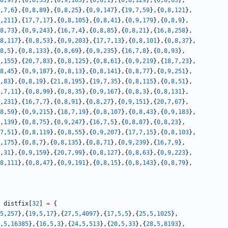
8
,
97
},{
0
,
8
,
33
},{
0
,
9
,
163
},{
0
,
8
,
1
},{
0
,
8
,
129
},{
0
,
8
,
65
},
,
7
,
6
},{
0
,
8
,
89
},{
0
,
8
,
25
},{
0
,
9
,
147
},{
19
,
7
,
59
},{
0
,
8
,
121
},
,
211
},{
17
,
7
,
17
},{
0
,
8
,
105
},{
0
,
8
,
41
},{
0
,
9
,
179
},{
0
,
8
,
9
},
8
,
73
},{
0
,
9
,
243
},{
16
,
7
,
4
},{
0
,
8
,
85
},{
0
,
8
,
21
},{
16
,
8
,
258
},
8
,
117
},{
0
,
8
,
53
},{
0
,
9
,
203
},{
17
,
7
,
13
},{
0
,
8
,
101
},{
0
,
8
,
37
},
8
,
5
},{
0
,
8
,
133
},{
0
,
8
,
69
},{
0
,
9
,
235
},{
16
,
7
,
8
},{
0
,
8
,
93
},
,
155
},{
20
,
7
,
83
},{
0
,
8
,
125
},{
0
,
8
,
61
},{
0
,
9
,
219
},{
18
,
7
,
23
},
8
,
45
},{
0
,
9
,
187
},{
0
,
8
,
13
},{
0
,
8
,
141
},{
0
,
8
,
77
},{
0
,
9
,
251
},
,
83
},{
0
,
8
,
19
},{
21
,
8
,
195
},{
19
,
7
,
35
},{
0
,
8
,
115
},{
0
,
8
,
51
},
,
7
,
11
},{
0
,
8
,
99
},{
0
,
8
,
35
},{
0
,
9
,
167
},{
0
,
8
,
3
},{
0
,
8
,
131
},
,
231
},{
16
,
7
,
7
},{
0
,
8
,
91
},{
0
,
8
,
27
},{
0
,
9
,
151
},{
20
,
7
,
67
},
8
,
59
},{
0
,
9
,
215
},{
18
,
7
,
19
},{
0
,
8
,
107
},{
0
,
8
,
43
},{
0
,
9
,
183
},
,
139
},{
0
,
8
,
75
},{
0
,
9
,
247
},{
16
,
7
,
5
},{
0
,
8
,
87
},{
0
,
8
,
23
},
7
,
51
},{
0
,
8
,
119
},{
0
,
8
,
55
},{
0
,
9
,
207
},{
17
,
7
,
15
},{
0
,
8
,
103
},
,
175
},{
0
,
8
,
7
},{
0
,
8
,
135
},{
0
,
8
,
71
},{
0
,
9
,
239
},{
16
,
7
,
9
},
,
31
},{
0
,
9
,
159
},{
20
,
7
,
99
},{
0
,
8
,
127
},{
0
,
8
,
63
},{
0
,
9
,
223
},
8
,
111
},{
0
,
8
,
47
},{
0
,
9
,
191
},{
0
,
8
,
15
},{
0
,
8
,
143
},{
0
,
8
,
79
},
distfix
[
32
]
=
{
5
,
257
},{
19
,
5
,
17
},{
27
,
5
,
4097
},{
17
,
5
,
5
},{
25
,
5
,
1025
},
,
5
,
16385
},{
16
,
5
,
3
},{
24
,
5
,
513
},{
20
,
5
,
33
},{
28
,
5
,
8193
},