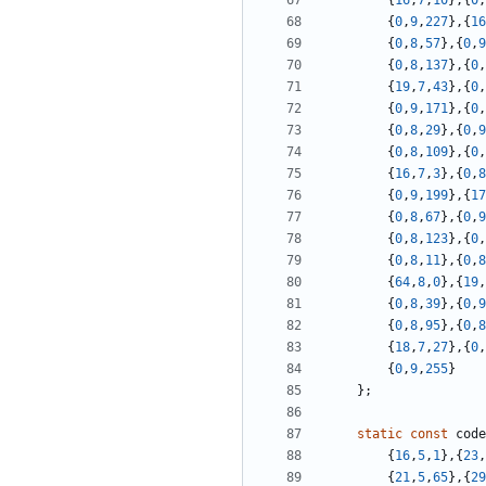
{
16
,
7
,
10
},{
0
,
{
0
,
9
,
227
},{
16
{
0
,
8
,
57
},{
0
,
9
{
0
,
8
,
137
},{
0
,
{
19
,
7
,
43
},{
0
,
{
0
,
9
,
171
},{
0
,
{
0
,
8
,
29
},{
0
,
9
{
0
,
8
,
109
},{
0
,
{
16
,
7
,
3
},{
0
,
8
{
0
,
9
,
199
},{
17
{
0
,
8
,
67
},{
0
,
9
{
0
,
8
,
123
},{
0
,
{
0
,
8
,
11
},{
0
,
8
{
64
,
8
,
0
},{
19
,
{
0
,
8
,
39
},{
0
,
9
{
0
,
8
,
95
},{
0
,
8
{
18
,
7
,
27
},{
0
,
{
0
,
9
,
255
}
};
static
const
code
{
16
,
5
,
1
},{
23
,
{
21
,
5
,
65
},{
29