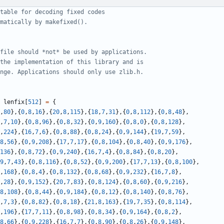
lenfix
[
512
]
=
{
,
80
},{
0
,
8
,
16
},{
20
,
8
,
115
},{
18
,
7
,
31
},{
0
,
8
,
112
},{
0
,
8
,
48
},
,
7
,
10
},{
0
,
8
,
96
},{
0
,
8
,
32
},{
0
,
9
,
160
},{
0
,
8
,
0
},{
0
,
8
,
128
},
,
224
},{
16
,
7
,
6
},{
0
,
8
,
88
},{
0
,
8
,
24
},{
0
,
9
,
144
},{
19
,
7
,
59
},
8
,
56
},{
0
,
9
,
208
},{
17
,
7
,
17
},{
0
,
8
,
104
},{
0
,
8
,
40
},{
0
,
9
,
176
},
136
},{
0
,
8
,
72
},{
0
,
9
,
240
},{
16
,
7
,
4
},{
0
,
8
,
84
},{
0
,
8
,
20
},
9
,
7
,
43
},{
0
,
8
,
116
},{
0
,
8
,
52
},{
0
,
9
,
200
},{
17
,
7
,
13
},{
0
,
8
,
100
},
,
168
},{
0
,
8
,
4
},{
0
,
8
,
132
},{
0
,
8
,
68
},{
0
,
9
,
232
},{
16
,
7
,
8
},
,
28
},{
0
,
9
,
152
},{
20
,
7
,
83
},{
0
,
8
,
124
},{
0
,
8
,
60
},{
0
,
9
,
216
},
8
,
108
},{
0
,
8
,
44
},{
0
,
9
,
184
},{
0
,
8
,
12
},{
0
,
8
,
140
},{
0
,
8
,
76
},
,
7
,
3
},{
0
,
8
,
82
},{
0
,
8
,
18
},{
21
,
8
,
163
},{
19
,
7
,
35
},{
0
,
8
,
114
},
,
196
},{
17
,
7
,
11
},{
0
,
8
,
98
},{
0
,
8
,
34
},{
0
,
9
,
164
},{
0
,
8
,
2
},
8
,
66
},{
0
,
9
,
228
},{
16
,
7
,
7
},{
0
,
8
,
90
},{
0
,
8
,
26
},{
0
,
9
,
148
},