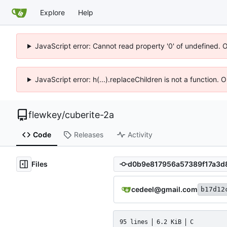
Explore
Help
JavaScript error: Cannot read property '0' of undefined. 
JavaScript error: h(...).replaceChildren is not a function.
flewkey
/
cuberite-2a
Code
Releases
Activity
Files
cedeel@gmail.com
b17d12
95 lines
6.2 KiB
C