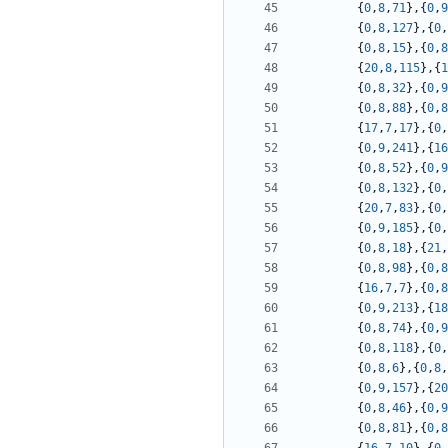
{
0
,
8
,
71
},{
0
,
9
{
0
,
8
,
127
},{
0
,
{
0
,
8
,
15
},{
0
,
8
{
20
,
8
,
115
},{
1
{
0
,
8
,
32
},{
0
,
9
{
0
,
8
,
88
},{
0
,
8
{
17
,
7
,
17
},{
0
,
{
0
,
9
,
241
},{
16
{
0
,
8
,
52
},{
0
,
9
{
0
,
8
,
132
},{
0
,
{
20
,
7
,
83
},{
0
,
{
0
,
9
,
185
},{
0
,
{
0
,
8
,
18
},{
21
,
{
0
,
8
,
98
},{
0
,
8
{
16
,
7
,
7
},{
0
,
8
{
0
,
9
,
213
},{
18
{
0
,
8
,
74
},{
0
,
9
{
0
,
8
,
118
},{
0
,
{
0
,
8
,
6
},{
0
,
8
,
{
0
,
9
,
157
},{
20
{
0
,
8
,
46
},{
0
,
9
{
0
,
8
,
81
},{
0
,
8