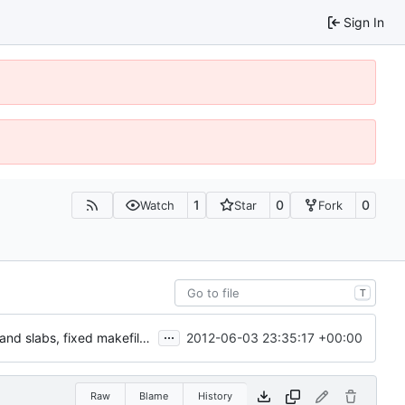
Sign In
1
0
0
Watch
Star
Fork
T
...
2012-06-03 23:35:17 +00:00
Updated zlib, added chat formatting, fixed upside down stairs and slabs, fixed makefiles, hopefully updated vc project files
Raw
Blame
History